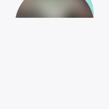
eprimo empfehlen lohnt sich
- für Sie und fürs Klima!
Wir wollen mehr werden. Denn je mehr wir sind,
desto besser fürs Klima. Empfehlen Sie eprimo